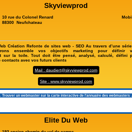
Skyviewprod
10 rue du Colonel Renard
Mobi
88300
Neufchateau
eb Création Refonte de sites web - SEO Au travers d’une série
rons ensemble vos objectifs marketing pour définir 
 sur la toile. Tout doit être pensé, analysé, calculé, défini
e contacts avec vos futurs clients
Mail : daudiert@skyviewprod.com
Site : www.skyviewprod.com
 Trouver un webmaster sur la carte interactive de l'
annuaire des webmasters
Elite Du Web
193 ancien chemin du val de camps