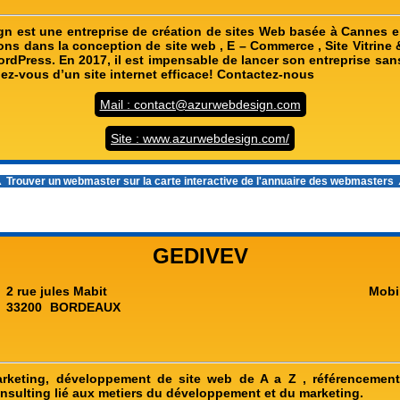
n est une entreprise de création de sites Web basée à Cannes 
ons dans la conception de site web , E – Commerce , Site Vitrine 
rdPress. En 2017, il est impensable de lancer son entreprise san
ez-vous d’un site internet efficace! Contactez-nous
Mail : contact@azurwebdesign.com
Site : www.azurwebdesign.com/
 Trouver un webmaster sur la carte interactive de l'
annuaire des webmasters
GEDIVEV
2 rue jules Mabit
Mobi
33200
BORDEAUX
keting, développement de site web de A a Z , référencement
onsulting lié aux metiers du développement et du marketing.