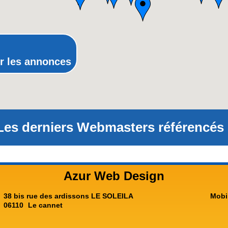
Provence-Alpes-Côte-d'Azur(p
Rhône-Alpes
r les annonces
Les derniers Webmasters référencés 
Azur Web Design
38 bis rue des ardissons LE SOLEILA
Mobi
06110
Le cannet