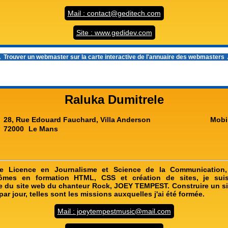
Mail : contact@geditech.com
Site : www.gedidev.com
 Trouver un webmaster sur la carte interactive de l'
annuaire des webmasters
Raluka Dumitrele
28, Rue Edouard Fauchard, Villa Anderson
Mobi
72000
Le Mans
e Licence en Journalisme et Science de la Communication,
lômes en formation HTML, CSS et création de sites, je suis
ce du site web du chanteur Rock, JOEY TEMPEST. Construire un sit
 par jour, telles sont les missions auxquelles j'ai été formée.
Mail : joeytempestmusic@mail.com