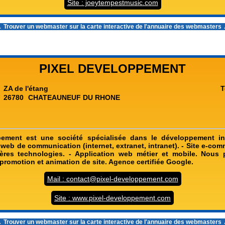
Site : joeytempestmusic.com
 Trouver un webmaster sur la carte interactive de l'
annuaire des webmasters
PIXEL DEVELOPPEMENT
ZA de l'étang
T
26780
CHATEAUNEUF DU RHONE
pement est une société spécialisée dans le développement in
 web de communication (internet, extranet, intranet). - Site e-c
ières technologies. - Application web métier et mobile. Nous
promotion et animation de site. Agence certifiée Google.
Mail : contact@pixel-developpement.com
Site : www.pixel-developpement.com
 Trouver un webmaster sur la carte interactive de l'
annuaire des webmasters