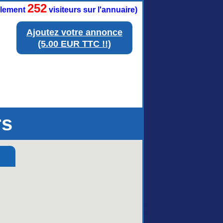
252
ellement
visiteurs sur l'annuaire)
Ajoutez votre annonce
(5.00 EUR TTC !!)
rs