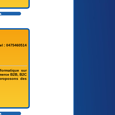
▲
el : 0475460514
formatique sur
ommerce B2B, B2C
 proposons des
▲