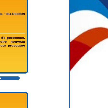
le : 0614300539
 de processus,
votre nouveau
 pour provoquer
▲