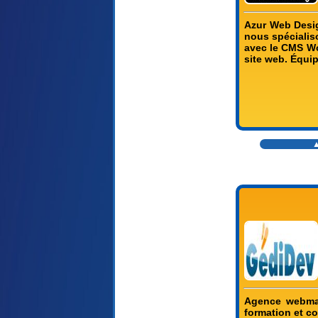
Azur Web Desig
nous spécialis
avec le CMS Wo
site web. Équip
▲
Agence webmar
formation et c