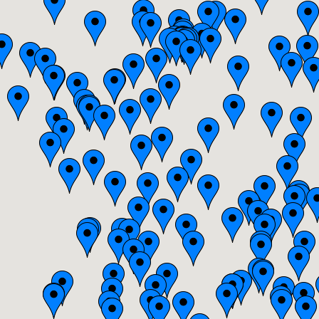
Bourgogne
Bretagne
Centre
Champagne-Ardenne
Franche-Comté
Haute-Normandie
Ile-de-France
Languedoc-Roussillon
Limousin
Lorraine
Midi-Pyrénées
Nord-Pas-de-Calais
Pays-de-la-Loire
Picardie
Poitou-Charentes