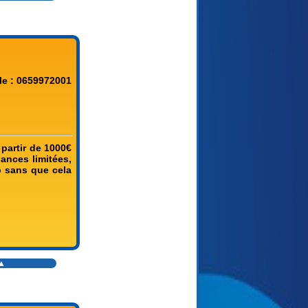
le : 0659972001
partir de 1000€
nances limitées,
b sans que cela
▲