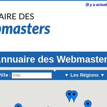
(Il y a actu
nnuaire des Webmaste
ille :
▼ Les Régions ▼
Alsace
Aquitaine
Auvergne
Basse-Normandie