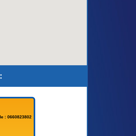
aca)
:
le : 0660823802