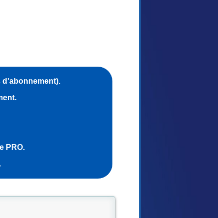
s d'abonnement).
ment.
ce PRO.
.