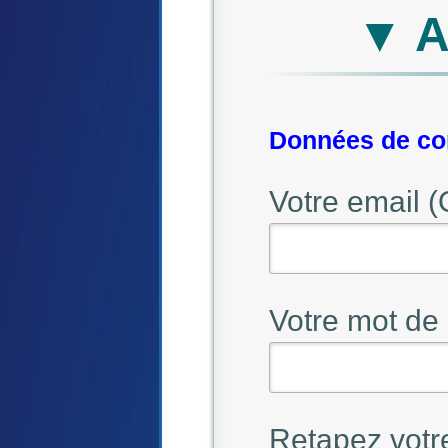
▼ A
Données de con
Votre email (
Votre mot de 
Retapez votr