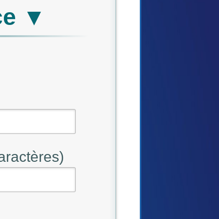
ce ▼
aractères)