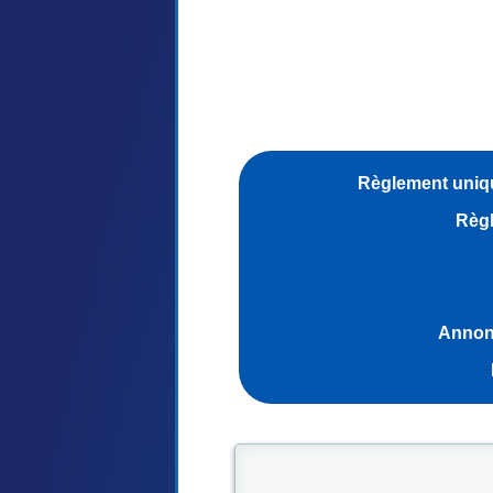
Règlement uniqu
Règl
Annonc