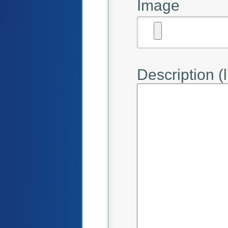
Image
Description (