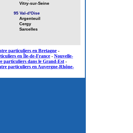
Vitry-sur-Seine
95 Val-d'Oise
Argenteuil
Cergy
Sarcelles
tre particuliers en Bretagne
-
iculiers en Île-de-France
-
Nouvelle-
e particuliers dans le Grand-Est
-
tre particuliers en Auvergne-Rhône-