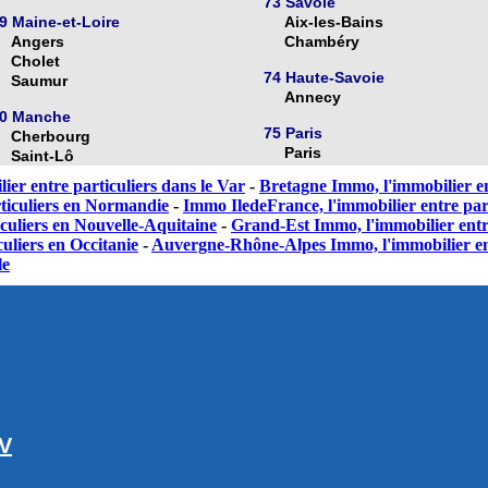
73 Savoie
9 Maine-et-Loire
Aix-les-Bains
Angers
Chambéry
Cholet
74 Haute-Savoie
Saumur
Annecy
0 Manche
75 Paris
Cherbourg
Paris
Saint-Lô
ier entre particuliers dans le Var
-
Bretagne Immo, l'immobilier en
ticuliers en Normandie
-
Immo IledeFrance, l'immobilier entre part
culiers en Nouvelle-Aquitaine
-
Grand-Est Immo, l'immobilier entr
uliers en Occitanie
-
Auvergne-Rhône-Alpes Immo, l'immobilier en
le
GV