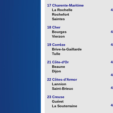
17 Charente-Maritime
La Rochelle
4
Rochefort
Saintes
18 Cher
Bourges
4
Vierzon
19 Corrèze
4
Brive-la-Gaillarde
Tulle
21 Côte-d'Or
4
Beaune
Dijon
4
22 Côtes-d'Armor
Lannion
4
Saint-Brieuc
23 Creuse
Guéret
4
La Souterraine