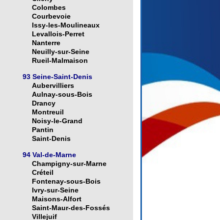
Colombes
Courbevoie
Issy-les-Moulineaux
Levallois-Perret
Nanterre
Neuilly-sur-Seine
Rueil-Malmaison
93 Seine-Saint-Denis
Aubervilliers
Aulnay-sous-Bois
Drancy
Montreuil
Noisy-le-Grand
Pantin
Saint-Denis
94 Val-de-Marne
Champigny-sur-Marne
Créteil
Fontenay-sous-Bois
Ivry-sur-Seine
Maisons-Alfort
Saint-Maur-des-Fossés
Villejuif