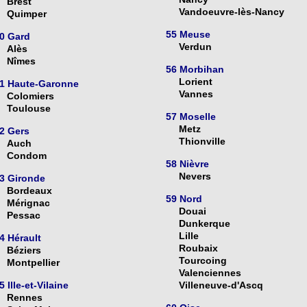
Brest
Vandoeuvre-lès-Nancy
Quimper
55 Meuse
0 Gard
Verdun
Alès
Nîmes
56 Morbihan
Lorient
1 Haute-Garonne
Vannes
Colomiers
Toulouse
57 Moselle
Metz
2 Gers
Thionville
Auch
Condom
58 Nièvre
Nevers
3 Gironde
Bordeaux
59 Nord
Mérignac
Douai
Pessac
Dunkerque
Lille
4 Hérault
Roubaix
Béziers
Tourcoing
Montpellier
Valenciennes
5 Ille-et-Vilaine
Villeneuve-d'Ascq
Rennes