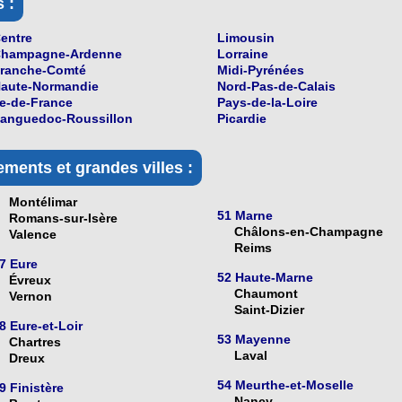
 :
entre
Limousin
hampagne-Ardenne
Lorraine
ranche-Comté
Midi-Pyrénées
aute-Normandie
Nord-Pas-de-Calais
le-de-France
Pays-de-la-Loire
anguedoc-Roussillon
Picardie
ments et grandes villes :
Montélimar
51 Marne
Romans-sur-Isère
Châlons-en-Champagne
Valence
Reims
7 Eure
52 Haute-Marne
Évreux
Chaumont
Vernon
Saint-Dizier
8 Eure-et-Loir
53 Mayenne
Chartres
Laval
Dreux
54 Meurthe-et-Moselle
9 Finistère
Nancy