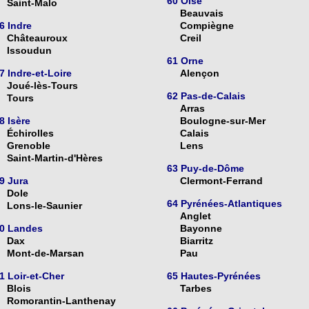
60 Oise
Saint-Malo
Beauvais
6 Indre
Compiègne
Châteauroux
Creil
Issoudun
61 Orne
7 Indre-et-Loire
Alençon
Joué-lès-Tours
62 Pas-de-Calais
Tours
Arras
8 Isère
Boulogne-sur-Mer
Échirolles
Calais
Grenoble
Lens
Saint-Martin-d'Hères
63 Puy-de-Dôme
9 Jura
Clermont-Ferrand
Dole
64 Pyrénées-Atlantiques
Lons-le-Saunier
Anglet
0 Landes
Bayonne
Dax
Biarritz
Mont-de-Marsan
Pau
1 Loir-et-Cher
65 Hautes-Pyrénées
Blois
Tarbes
Romorantin-Lanthenay