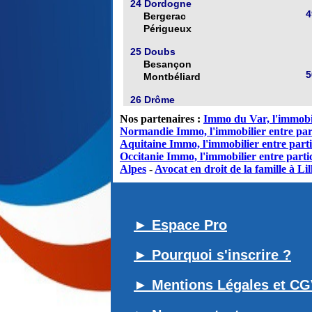
24 Dordogne
4
Bergerac
Périgueux
25 Doubs
Besançon
5
Montbéliard
26 Drôme
Nos partenaires :
Immo du Var, l'immobil
Normandie Immo, l'immobilier entre par
Aquitaine Immo, l'immobilier entre parti
Occitanie Immo, l'immobilier entre partic
Alpes
-
Avocat en droit de la famille à Lil
► Espace Pro
► Pourquoi s'inscrire ?
► Mentions Légales et C