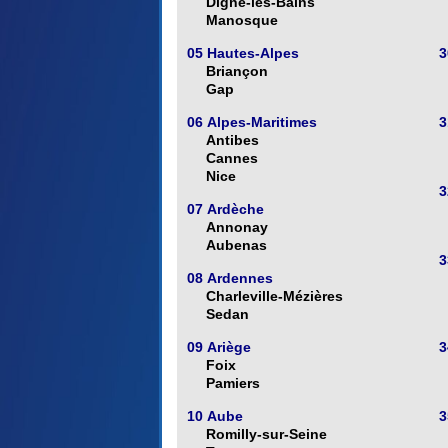
Digne-les-Bains
Manosque
05 Hautes-Alpes
3
Briançon
Gap
06 Alpes-Maritimes
3
Antibes
Cannes
Nice
3
07 Ardèche
Annonay
Aubenas
3
08 Ardennes
Charleville-Mézières
Sedan
09 Ariège
3
Foix
Pamiers
10 Aube
3
Romilly-sur-Seine