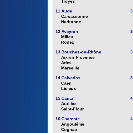
Troyes
11 Aude
3
Carcassonne
Narbonne
12 Aveyron
3
Millau
Rodez
13 Bouches-du-Rhône
3
Aix-en-Provence
Arles
Marseille
14 Calvados
3
Caen
Lisieux
15 Cantal
4
Aurillac
Saint-Flour
16 Charente
4
Angoulême
Cognac