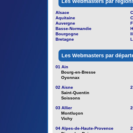
Les Webmasters par régions
Alsace
C
Aquitaine
C
Auvergne
F
Basse-Normandie
H
Bourgogne
I
Bretagne
L
Les Webmasters par départe
01 Ain
Bourg-en-Bresse
Oyonnax
02 Aisne
2
Saint-Quentin
Soissons
03 Allier
2
Montluçon
Vichy
04 Alpes-de-Haute-Provence
2