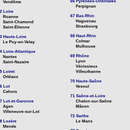
66 Pyrénées-Orientales
Vendôme
Perpignan
2 Loire
67 Bas-Rhin
Roanne
Haguenau
Saint-Chamond
Strasbourg
Saint-Étienne
68 Haut-Rhin
3 Haute-Loire
Colmar
Le Puy-en-Velay
Mulhouse
4 Loire-Atlantique
69 Rhône
Nantes
Lyon
Saint-Nazaire
Vénissieux
5 Loiret
Villeurbanne
Orléans
70 Haute-Saône
6 Lot
Vesoul
Cahors
71 Saône-et-Loire
7 Lot-et-Garonne
Chalon-sur-Saône
Agen
Mâcon
Villeneuve-sur-Lot
72 Sarthe
8 Lozère
Le Mans
Mende