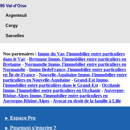
95 Val-d'Oise
Argenteuil
Cergy
Sarcelles
Nos partenaires :
Immo du Var, l'immobilier entre particuliers
dans le Var
-
Bretagne Immo, l'immobilier entre particuliers en
Bretagne
-
Normandie Immo, l'immobilier entre particuliers en
Normandie
-
Immo IledeFrance, l'immobilier entre particuliers
en Île-de-France
-
Nouvelle-Aquitaine Immo, l'immobilier entre
particuliers en Nouvelle-Aquitaine
-
Grand-Est Immo,
l'immobilier entre particuliers dans le Grand-Est
-
Occitanie
Immo, l'immobilier entre particuliers en Occitanie
-
Auvergne-
Rhône-Alpes Immo, l'immobilier entre particuliers en
Auvergne-Rhône-Alpes
-
Avocat en droit de la famille à Lille
► Espace Pro
► Pourquoi s'inscrire ?