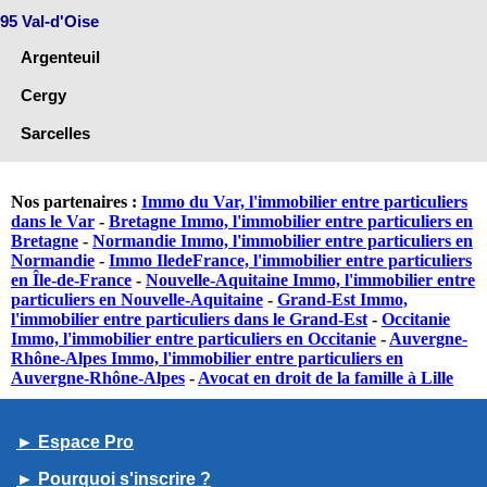
95 Val-d'Oise
Argenteuil
Cergy
Sarcelles
Nos partenaires :
Immo du Var, l'immobilier entre particuliers
dans le Var
-
Bretagne Immo, l'immobilier entre particuliers en
Bretagne
-
Normandie Immo, l'immobilier entre particuliers en
Normandie
-
Immo IledeFrance, l'immobilier entre particuliers
en Île-de-France
-
Nouvelle-Aquitaine Immo, l'immobilier entre
particuliers en Nouvelle-Aquitaine
-
Grand-Est Immo,
l'immobilier entre particuliers dans le Grand-Est
-
Occitanie
Immo, l'immobilier entre particuliers en Occitanie
-
Auvergne-
Rhône-Alpes Immo, l'immobilier entre particuliers en
Auvergne-Rhône-Alpes
-
Avocat en droit de la famille à Lille
► Espace Pro
► Pourquoi s'inscrire ?