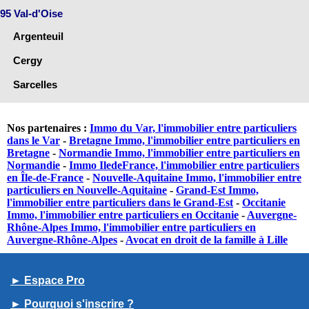
95 Val-d'Oise
Argenteuil
Cergy
Sarcelles
Nos partenaires :
Immo du Var, l'immobilier entre particuliers
dans le Var
-
Bretagne Immo, l'immobilier entre particuliers en
Bretagne
-
Normandie Immo, l'immobilier entre particuliers en
Normandie
-
Immo IledeFrance, l'immobilier entre particuliers
en Île-de-France
-
Nouvelle-Aquitaine Immo, l'immobilier entre
particuliers en Nouvelle-Aquitaine
-
Grand-Est Immo,
l'immobilier entre particuliers dans le Grand-Est
-
Occitanie
Immo, l'immobilier entre particuliers en Occitanie
-
Auvergne-
Rhône-Alpes Immo, l'immobilier entre particuliers en
Auvergne-Rhône-Alpes
-
Avocat en droit de la famille à Lille
► Espace Pro
► Pourquoi s'inscrire ?